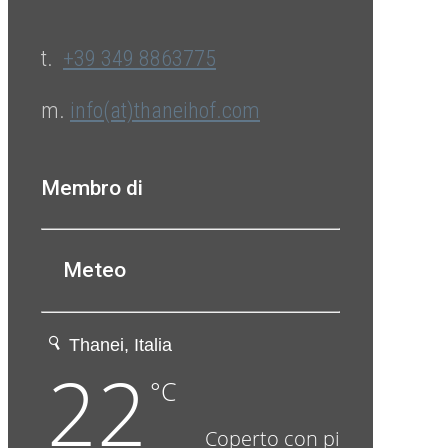
t.
+39 349 8863775
m.
info(at)thaneihof.com
Membro di
Meteo