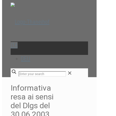
ITA
DEU
✕
Informativa
resa ai sensi
del Dlgs del
30.06.2003