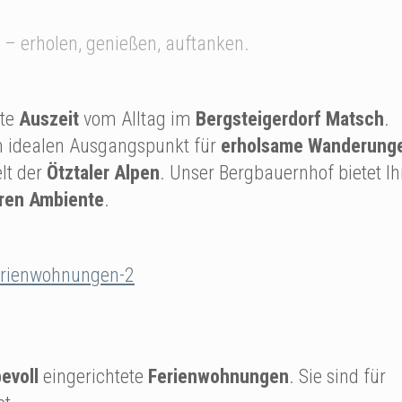
– erholen, genießen, auftanken.
nte
Auszeit
vom Alltag im
Bergsteigerdorf Matsch
.
 idealen Ausgangspunkt für
erholsame Wanderung
elt der
Ötztaler Alpen
. Unser Bergbauernhof bietet I
ären Ambiente
.
bevoll
eingerichtete
Ferienwohnungen
. Sie sind für