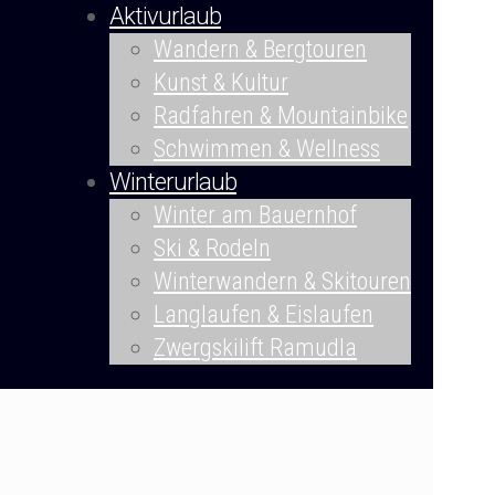
Aktivurlaub
Wandern & Bergtouren
Kunst & Kultur
Radfahren & Mountainbike
Schwimmen & Wellness
Winterurlaub
Winter am Bauernhof
Ski & Rodeln
Winterwandern & Skitouren
Langlaufen & Eislaufen
Zwergskilift Ramudla