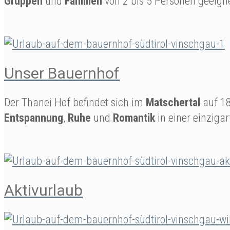
Gruppen
und
Familien
von 2 bis 5 Personen geeign
Unser Bauernhof
Der Thanei Hof befindet sich im
Matschertal
auf 1
Entspannung
,
Ruhe
und
Romantik
in einer einzigar
Aktivurlaub