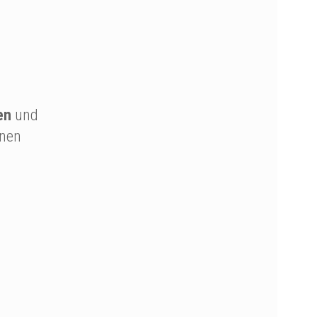
en
und
hnen