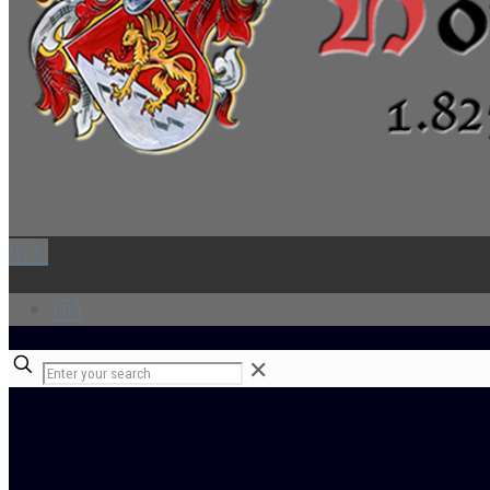
DEU
ITA
✕