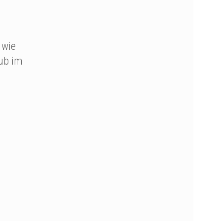
wie
aub im