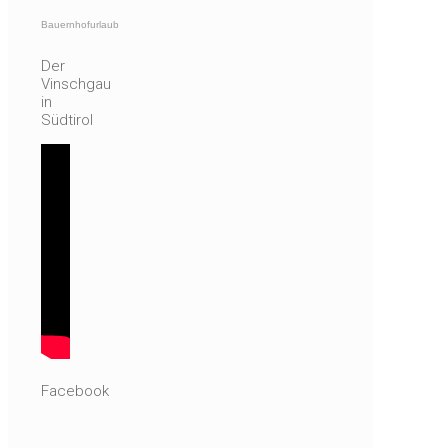
Bauernhofurlaub
Der
Vinschgau
in
Südtirol
Facebook