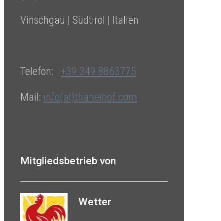
Vinschgau | Südtirol | Italien
Telefon:
+39 349 8863775
Mail:
info(at)thaneihof.com
Mitgliedsbetrieb von
Wetter