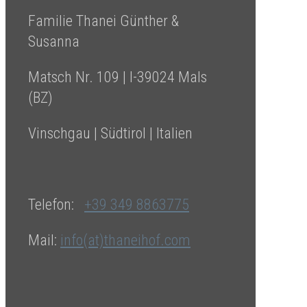
Familie Thanei Günther &
Susanna
Matsch Nr. 109 | I-39024 Mals
(BZ)
Vinschgau | Südtirol | Italien
Telefon:
+39 349 8863775
Mail:
info(at)thaneihof.com